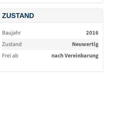
Maklervertrag mit
ZUSTAND
dem Verkäufer in
gleicher Höhe ab. (§
Baujahr
2016
656 a-d BGB)
Zustand
Neuwertig
Frei ab
nach Vereinbarung