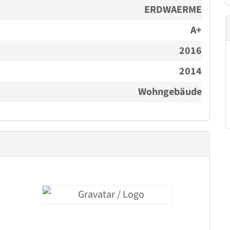
 nach Vereinbarung.
ERDWAERME
A+
2016
2014
Wohngebäude
tand
Straße