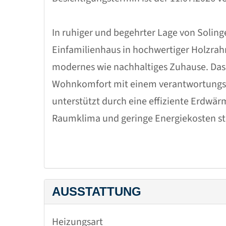
In ruhiger und begehrter Lage von Soling
Einfamilienhaus in hochwertiger Holzr
modernes wie nachhaltiges Zuhause. Das 
Wohnkomfort mit einem verantwortungs
unterstützt durch eine effiziente Erdwä
Raumklima und geringe Energiekosten st
Auf ca. 145 m² Wohnfläche, verteilt auf z
lichtdurchflutete Raumaufteilung. Der raff
Nutzungsmöglichkeiten für Familien, Paa
AUSSTATTUNG
Homeoffice. Insgesamt stehen Ihnen 6 Zi
geschnittene Schlafzimmer. Zwei Badezi
Heizungsart