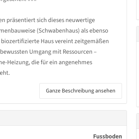
en präsentiert sich dieses neuwertige
ahmenbauweise (Schwabenhaus) als ebenso
biozertifizierte Haus vereint zeitgemäßen
bewussten Umgang mit Ressourcen –
rme-Heizung, die für ein angenehmes
eht.
Ganze Beschreibung ansehen
wei Etagen, erwartet Sie eine großzügige und
inierte Grundriss bietet vielseitige
re mit Platzbedarf oder das Arbeiten im
mmer zur Verfügung, darunter 3 gut
mmer, davon eines als Wellnessbad mit Sauna-
Fussboden