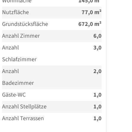
gesetzliche MwSt.,
Wohnfläche
145,0 m²
verdient und fällig
Nutzfläche
77,0 m²
mit der Beurkundung
Grundstücksfläche
672,0 m²
des notariellen
Anzahl Zimmer
6,0
Kaufvertrages. Die
Anzahl
3,0
Provision berechnet
Schlafzimmer
sich nach dem
Anzahl
2,0
beurkundeten
Badezimmer
Verkaufswert. Die
Gäste-WC
1,0
Firma FINANZRAUM
Anzahl Stellplätze
1,0
schließt einen
Anzahl Terrassen
1,0
provisionspflichtigen