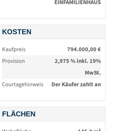
EINFAMILIENHAUS
BGB)
KOSTEN
Kaufpreis
794.000,00 €
Provision
2,975 % inkl. 19%
MwSt.
Courtagehinweis
Der Käufer zahlt an
FINANZRAUM eine
Provision in Höhe von
FLÄCHEN
2,975 % inkl. 19%