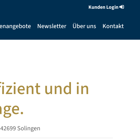
Kunden Login
ienangebote
Newsletter
Über uns
Kontakt
izient und in
age.
42699 Solingen