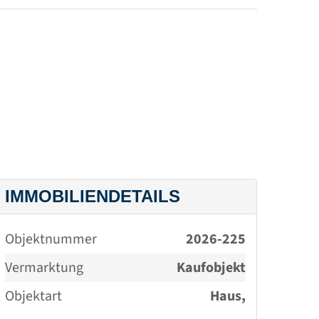
Kaufvertrages. Die
Provision berechnet
sich nach dem
beurkundeten
Verkaufswert. Die
Firma FINANZRAUM
schließt einen
IMMOBILIENDETAILS
provisionspflichtigen
Objektnummer
2026-225
Maklervertrag mit dem
Vermarktung
Kaufobjekt
Verkäufer in gleicher
Objektart
Haus,
Höhe ab. (§ 656 a-d