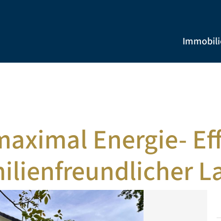
Immobil
aximal Energie- Eff
ilienfreundlicher L