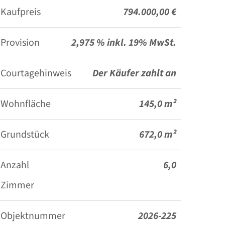
Kaufpreis
794.000,00 €
Provision
2,975 % inkl. 19% MwSt.
Courtagehinweis
Der Käufer zahlt an
FINANZRAUM eine
Wohnfläche
145,0 m²
Provision in Höhe von
2,975 % inkl. 19%
Grundstück
672,0 m²
gesetzliche MwSt.,
Anzahl
6,0
verdient und fällig mit
Zimmer
der Beurkundung des
notariellen
Objektnummer
2026-225